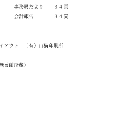
、 事務局だより ３４頁
頁、 会計報告 ３４頁
イアウト （有）山猫印刷所
無言館所蔵）