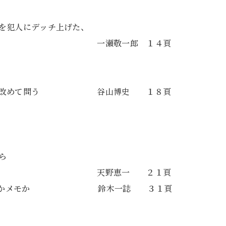
を犯人にデッチ上げた、
力 一瀬敬一郎 １４頁
戦争を改めて問う 谷山博史 １８頁
ら
』入り）へ 天野恵一 ２１頁
 ノートかメモか 鈴木一誌 ３１頁