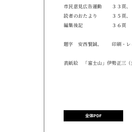
市民意見広告運動 ３３頁
読者のおたより ３５
編集後記 ３６頁
題字 安西賢誠、 印刷・レ
表紙絵 「富士山」伊勢正三（
全体PDF