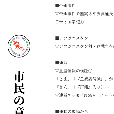
■帝銀事件
▽帝銀事件で無実の平沢貞通氏
日米の国家権
■アフガニスタン
▽アフガニスタン対テロ
■連載
▽皇室情報の検証①
「さま」（『皇族譜消滅』）か
「さん」（『戸籍
▽連載エッセイNo84
■運動の現場から