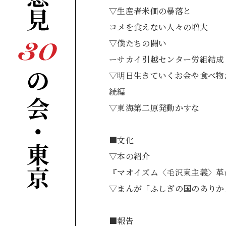
▽生産者米価の暴落と
コメを食えない人
▽僕たちの闘い
ーサカイ引越センタ
▽明日生きていくお金や食べ物
続編 今
▽東海第二原発動
■文化
▽本の紹介
『マオイズム〈毛沢東
▽まんが「ふしぎの国のあ
■報告