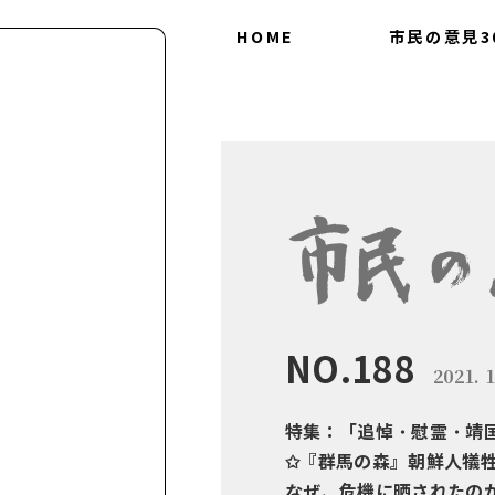
HOME
市民の意見3
会につ
30の
NO.188
2021. 1
特集：「追悼・慰霊・靖
✩『群馬の森』朝鮮人犠
なぜ、危機に晒されたの