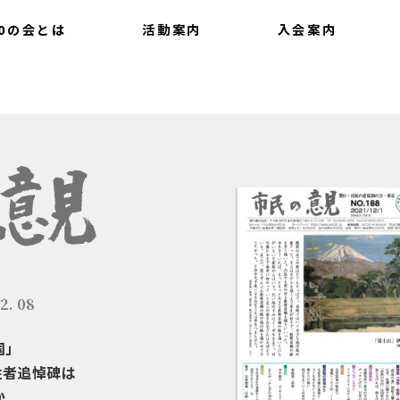
0の会とは
活動案内
入会案内
いて
会報
提言
最新情報
2. 08
国」
牲者追悼碑は
か