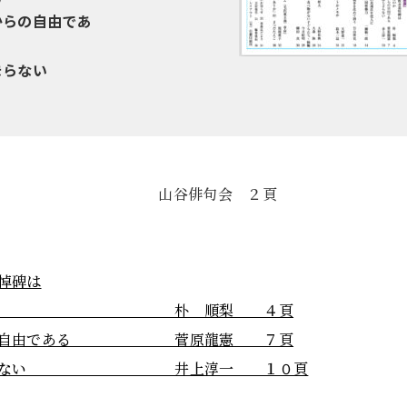
からの自由であ
まらない
橋」 山谷俳句会 ２頁
悼碑は
れたのか 朴 順梨 ４頁
からの自由である 菅原龍憲 ７頁
はじまらない 井上淳一 １０頁