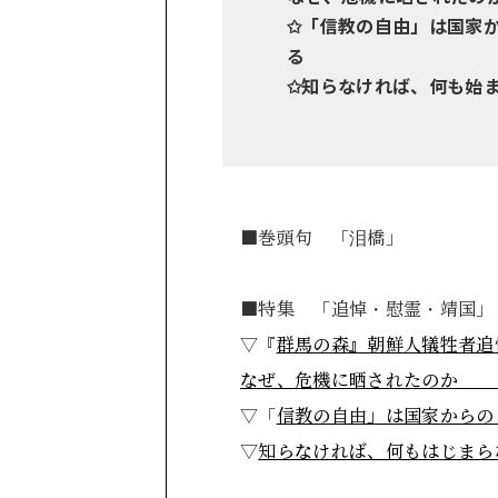
✩「信教の自由」は国家
る
✩知らなければ、何も始
■巻頭句 「泪
■特集 「追悼・慰霊・靖国」
▽『
群馬の森』朝鮮人犠牲者追
なぜ、危機に晒さ
▽「
信教の自由」は国家
▽
知らなければ、何も