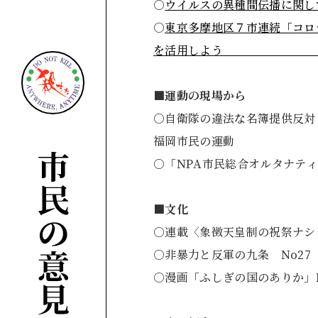
○
ウイルスの異種間
○
東京多摩地区７市連続「コロ
を活用しよ
■
運動の現場から
○自衛隊の違法な名簿提供反対
福岡市民の運動
○「NPA市民総合オルタ
■
文化
○連載〈象徴天皇制の祝祭ナ
○非暴力と反軍の九条
○漫画「ふしぎの国のあり