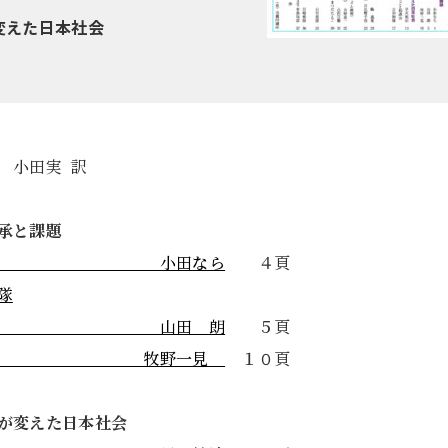
変えた日本社会
小田実 訳
承と課題
阪大空襲 小田なら
４頁
隊
岐点 山田 朗
５頁
運動の経緯 牧野一見
１０頁
が変えた日本社会