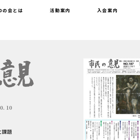
0の会とは
活動案内
入会案内
いて
会報
提言
最新情報
0. 10
と課題