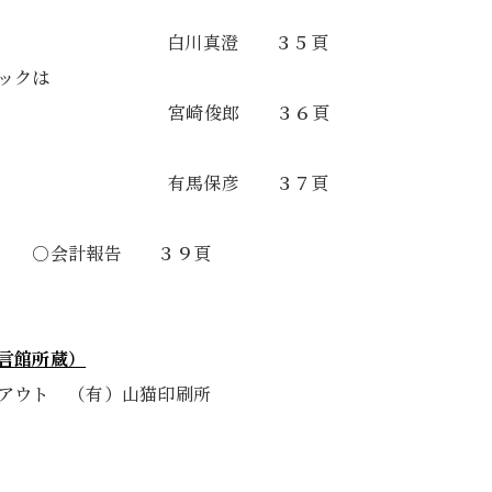
の選択』 白川真澄 ３５頁
ックは
い』 宮崎俊郎 ３６頁
』第3号 有馬保彦 ３７頁
、 ○会計報告 ３９頁
言館所蔵）
アウト （有）山猫印刷所