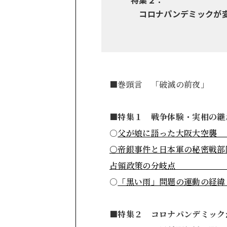
特集２：
コロナパンデミックが
■巻頭言 「破滅の前夜」 
■
特集１ 戦争体験・実相の継
○
父が娘に語った大
○帝銀事件と日本軍の秘密戦部
占領政策の分
○
「黒い雨」問題の
■
特集２ コロナパンデミック