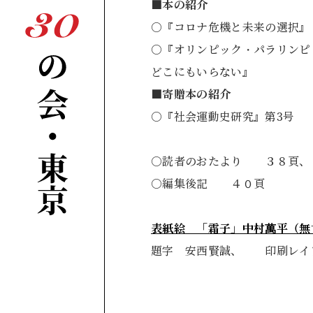
■
本の紹介
○『コロナ危機と未来
○『オリンピック・パラリンピ
どこにもいらな
■
寄贈本の紹介
○『社会運動史研究
○読者のおたより ３８頁
○編集後記 ４０頁
表紙絵 「霜子」中村萬平（無
題字 安西賢誠、 印刷レイ