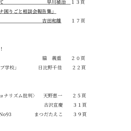
伝播に関して 早川禎治
１３頁
ナ困りごと相談会報告集」
う 吉田和雄
１７頁
！
 脇 義重 ２０頁
ナティブ学校」 日比野千佳 ２２頁
ショナリズム批判〉 天野恵一 ２５頁
 No27 古沢宣慶 ３１頁
か」No93 まつだたえこ ３９頁