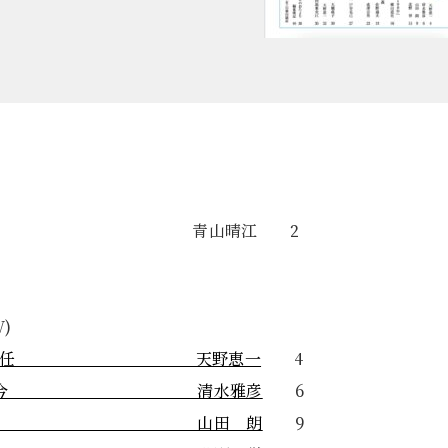
の八円 青山晴江 2
)
・戦後〉責任 天野恵一
4
100年の今 清水雅彦
6
100年 山田 朗
9