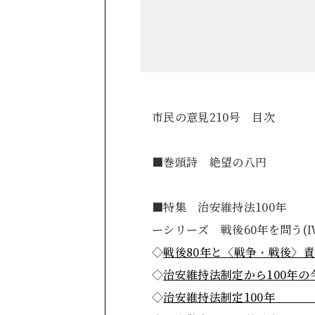
市民の意見210号 目次
■巻頭詩 絶望
■特集 治安維持法100年
ーシリーズ 戦後60年を問う(Ⅳ
◇
戦後80年と〈戦争
◇
治安維持法制定から
◇
治安維持法制定