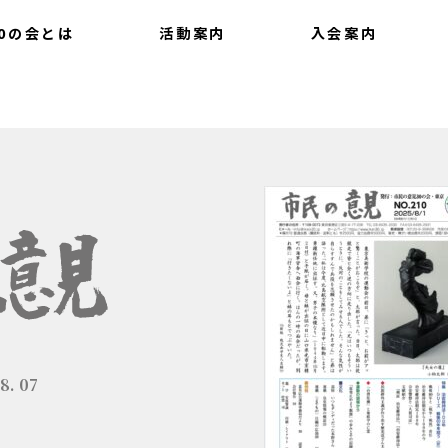
0の会とは
活動案内
入会案内
いて
会報
提言
最新情報
8. 07