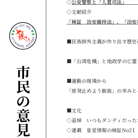
◇
公安警察と「人
◇文献紹介
「検証 治安維持法」、「
■民族排外主義が作り出
■「台湾危機」と地
■運動の現場から
「原発止めよう飯能」の
■文化
◇追悼 いつもダンディ
◇連載 皇室情報の検