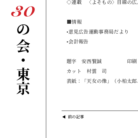
◇連載 〈よそもの〉目線
■情報
•意見広告運動事務局だよ
•会計報告 3
題字 安西賢誠 印刷・レ
カット 村雲 司
表紙：「天女の像」（小柏太郎
前の記事