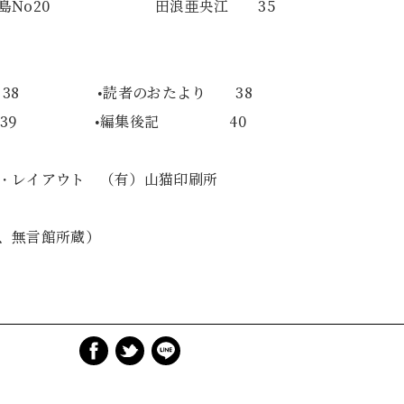
の広島No20 田浪亜央江 35
り 38 •読者のおたより 38
9 •編集後記 40
イアウト （有）山猫印刷所
、無言館所蔵）