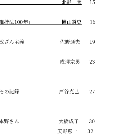
質司法」 北野 誉
15
治安維持法100年」 横山道史
16
す歴史改ざん主義 佐野通夫 19
政学の亡霊 成澤宗男 23
歩みとその記録 戸谷克己 27
だった本野さん 大橋成子 30
証No21 天野恵一 32