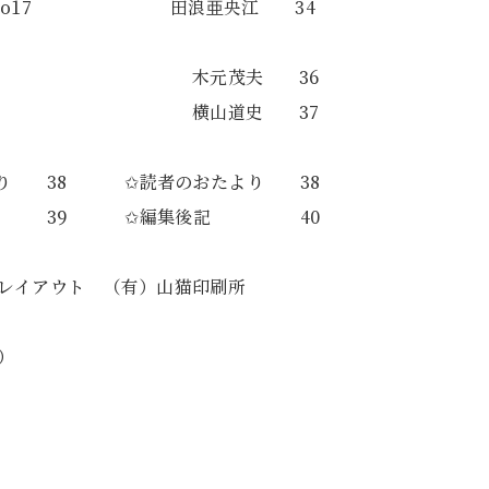
広島No17 田浪亜央江 34
めぐる旅』 木元茂夫 36
 横山道史 37
より 38 ✩読者のおたより 38
9 ✩編集後記 40
イアウト （有）山猫印刷所
）