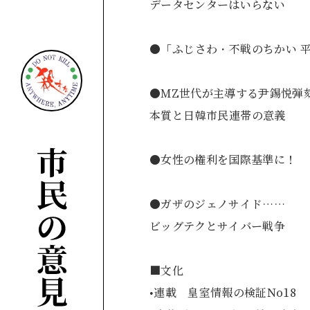
データセンターはい
●「ふじさわ・不戦のちか
●MZ世代が主導する尹錫悦弾
本質と日韓市民連
●女性の権利を国際
●ガザのジェノサイド……
ビッグテクとサイ
■文化
•連載 皇室情報の検