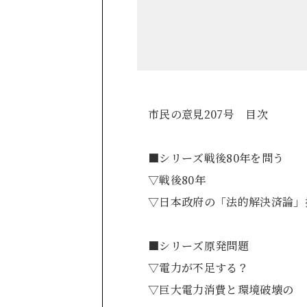
市民の意見207号 目次
■シリーズ戦後80年を問う
▽戦後80
▽日本政府の「法的解
■シリーズ原発問題
▽電力が不足す
▽巨大電力消費と環境破壊の