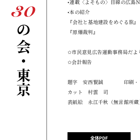
•連載〈よそもの〉目線の
•本の紹介
『会社と基地建設を
『原爆裁判』
✩市民意見広告運動事務局だ
✩会計報告 3
題字 安西賢誠 印刷・レ
カット 村雲 司
表紙絵 永江千秋（無言館所蔵
全体PDF