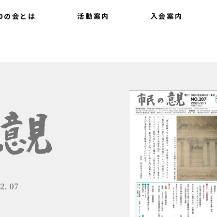
0の会とは
活動案内
入会案内
いて
会報
提言
最新情報
2. 07
。