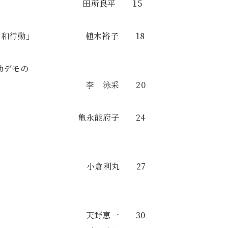
らない 田所良平 15
い 平和行動」 植木裕子 18
劾デモの
帯の意義 李 泳采 20
基準に！ 亀永能府子 24
バー戦争 小倉利丸 27
証No18 天野恵一 30