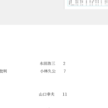
年 永田浩三 2
決済論」批判 小林久公 7
る？ 山口幸夫 11