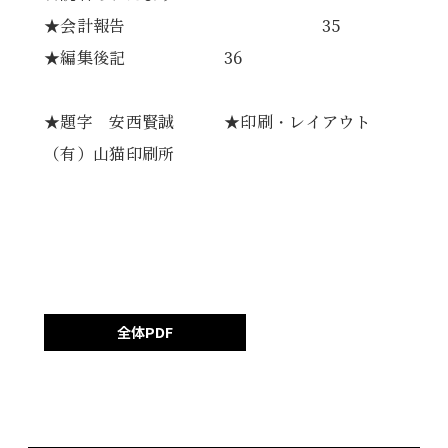
★会計報告 35
★編集後記 36
★題字 安西賢誠 ★印刷・レイアウト
（有）山猫印刷所
全体PDF