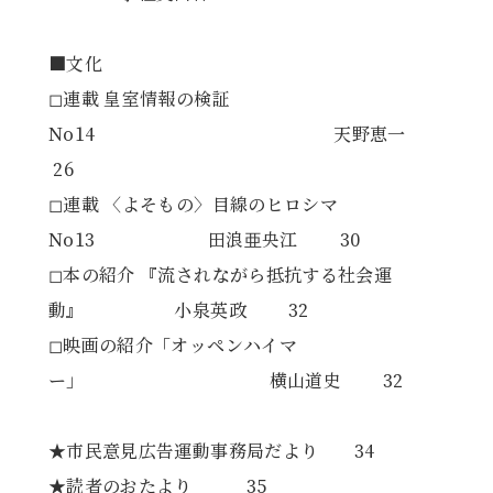
■文化
◻︎連載 皇室情報の検証
No14 天野恵一
26
◻︎連載 〈よそもの〉目線のヒロシマ
No13 田浪亜央江 30
◻︎本の紹介 『流されながら抵抗する社会運
動』 小泉英政 32
◻︎映画の紹介「オッペンハイマ
ー」 横山道史 32
★市民意見広告運動事務局だより 34
★読者のおたより 35