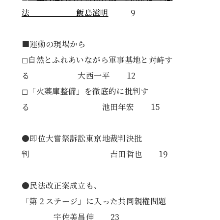
法 飯島滋明
9
■運動の現場から
◻︎自然とふれあいながら軍事基地と対峙す
る 大西一平 12
◻︎「火薬庫整備」を徹底的に批判す
る 池田年宏 15
●即位大嘗祭訴訟東京地裁判決批
判 吉田哲也 19
●民法改正案成立も、
「第２ステージ」に入った共同親権問題
宇佐美昌伸 23