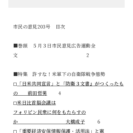
市民の意見203号 目次
■巻頭 ５月３日市民意見広告運動全
文 2
■特集 許すな！米軍下の自衛隊戦争態勢
◻︎「日米共同宣言」と「防衛３文書』がつくったも
の 前田哲男
4
◻︎米日比首脳会議は
フォリピン民衆に何をもたらすの
か 大橋成子
6
◻︎「重要経済安保情報保護・活用法」と憲