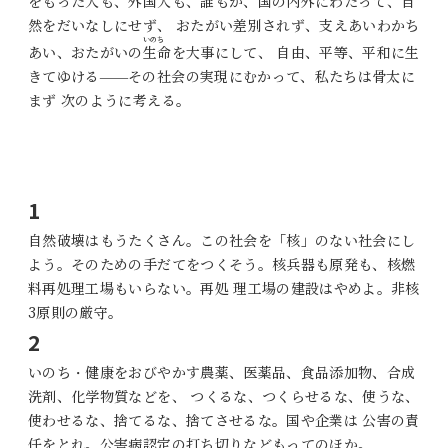
をもった人も、外国人も、誰もが、国の内外にわたって、自
然をだいなしにせず、 おたがい差別されず、支えあいわかち
いのち
あい、おたがいの
生命
を大事にして、 自由、平等、平和に生
きてゆける
—
その社会の実現にむかって、私たちは骨太に
まず 次のように考える。
1
自然破壊はもうたくさん。この社会を「核」のない社会にし
よう。そのための手だてをつくそう。核兵器も原発も、核燃
料再処理工場もいらない。再処 理工場の建設はやめよ。非核
3原則の厳守。
2
いのち・健康をおびやかす農薬、医薬品、食品添加物、合成
洗剤、化学物質などを、 つくるな、つくらせるな、使うな、
使わせるな、捨てるな、捨てさせるな。国や企業は 公害の責
任をとれ。公害病認定の打ち切りなどもってのほか。