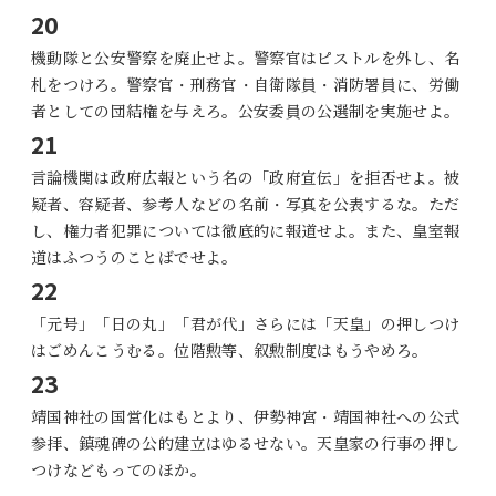
20
機動隊と公安警察を廃止せよ。警察官はピストルを外し、名
札をつけろ。警察官・刑務官・自衛隊員・消防署員に、労働
者としての団結権を与えろ。公安委員の公選制を実施せよ。
21
言論機関は政府広報という名の「政府宣伝」を拒否せよ。被
疑者、容疑者、参考人などの名前・写真を公表するな。ただ
し、権力者犯罪については徹底的に報道せよ。また、皇室報
道はふつうのことばでせよ。
22
「元号」「日の丸」「君が代」さらには「天皇」の押しつけ
はごめんこうむる。位階勲等、叙勲制度はもうやめろ。
23
靖国神社の国営化はもとより、伊勢神宮・靖国神社への公式
参拝、鎮魂碑の公的建立はゆるせない。天皇家の行事の押し
つけなどもってのほか。