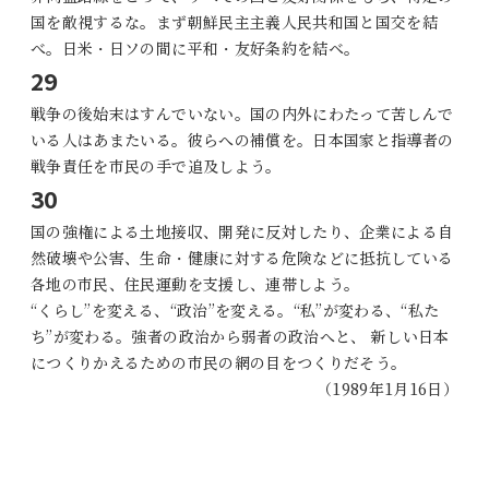
国を敵視するな。まず朝鮮民主主義人民共和国と国交を結
べ。日米・日ソの間に平和・友好条約を結ベ。
29
戦争の後始末はすんでいない。国の内外にわたって苦しんで
いる人はあまたいる。彼らへの補償を。日本国家と指導者の
戦争責任を市民の手で追及しよう。
30
国の強権による土地接収、開発に反対したり、企業による自
然破壊や公害、生命・健康に対する危険などに抵抗している
各地の市民、住民運動を支援し、連帯しよう。
“くらし”を変える、“政治”を変える。“私”が変わる、“私た
ち”が変わる。強者の政治から弱者の政治へと、 新しい日本
につくりかえるための市民の網の目をつくりだそう。
（1989年1月16日）