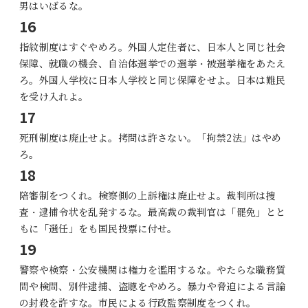
男はいばるな。
16
指紋制度はすぐやめろ。外国人定住者に、日本人と同じ社会
保障、就職の機会、自治体選挙での選挙・被選挙権をあたえ
ろ。外国人学校に日本人学校と同じ保障をせよ。日本は難民
を受け入れよ。
17
死刑制度は廃止せよ。拷問は許さない。「拘禁2法」はやめ
ろ。
18
陪審制をつくれ。検察側の上訴権は廃止せよ。裁判所は捜
査・逮捕令状を乱発するな。最高裁の裁判官は「罷免」とと
もに「選任」をも国民投票に付せ。
19
警察や検察・公安機関は権力を濫用するな。やたらな職務質
問や検問、別件逮捕、盗聴をやめろ。暴力や脅迫による言論
の封殺を許すな。市民による行政監察制度をつくれ。