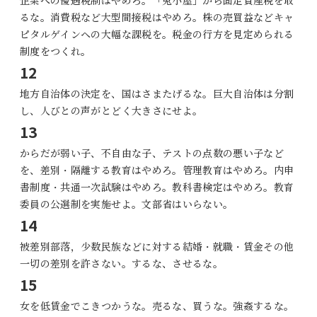
企業への優遇税制はやめろ。「兎小屋」から固定資産税を取
るな。消費税など大型間接税はやめろ。株の売買益などキャ
ピタルゲインヘの大幅な課税を。税金の行方を見定められる
制度をつくれ。
12
地方自治体の決定を、国はさまたげるな。巨大自治体は分割
し、人びとの声がとどく大きさにせよ。
13
からだが弱い子、不自由な子、テストの点数の悪い子など
を、差別・隔離する教育はやめろ。管理教育はやめろ。内申
書制度・共通一次試験はやめろ。教科書検定はやめろ。教育
委員の公選制を実施せよ。文部省はいらない。
14
被差別部落，少数民族などに対する結婚・就職・賃金その他
一切の差別を許さない。するな、させるな。
15
女を低賃金でこきつかうな。売るな、買うな。強姦するな。