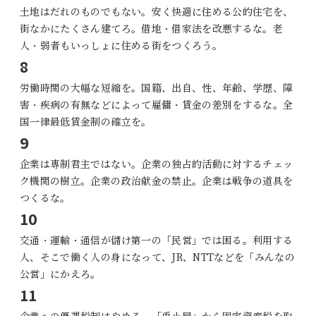
土地はだれのものでもない。安く快適に住める公的住宅を、
街なかにたくさん建てろ。借地・借家法を改悪するな。老
人・弱者もいっしょに住める街をつくろう。
8
労働時関の大幅な短縮を。国籍、出自、性、年齢、学歴、障
害・疾病の有無などによって雇傭・賃金の差別をするな。全
国一律最低賃金制の確立を。
9
企業は専制君主ではない。企業の独占的活動に対するチェッ
ク機関の樹立。企業の政治献金の禁止。企業は戦争の道具を
つくるな。
10
交通・運輸・通信が儲け第一の「民営」では困る。利用する
人、そこで働く人の身になって、JR、NTTなどを「みんなの
公営」にかえろ。
11