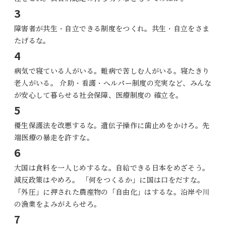
3
障害者が共生・自立できる制度をつくれ。共生・自立をさま
たげるな。
4
病気で寝ている人がいる。難病で苦しむ人がいる。寝たきり
老人がいる。 介助・看護・へルパー制度の充実など、みんな
が安心して暮らせる社会保障、医療制度の 確立を。
5
優生保護法を改悪するな。遺伝子操作に歯止めをかけろ。先
端医療の暴走を許すな。
6
大国は食料を一人じめするな。自給できる日本をめざそう。
減反政策はやめろ。 「何をつくるか」に国は口をだすな。
「外圧」に押された農産物の「自由化」はするな。沿岸や川
の漁業をよみがえらせろ。
7