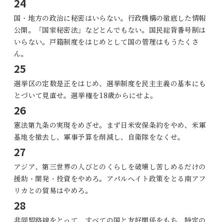
24
国・地方の政治に秘密はいらない。行政機構の徹底した情報
公開。「国家秘密法」などとんでもない。国民総背番号制は
いらない。戸籍制度をはじめとして国の管理はもうたくさ
ん。
25
選挙区の定数是正をはじめ、選挙制度を民主主義の基本にも
とづいて見直せ。選挙権を18歳からにせよ。
26
憲法第九条の実現をめざせ。まず日米安保条約をやめ、米軍
基地を撤去し、軍事予算を削減し、自衛隊をなくせ。
27
アジア、第三世界の人びとのくらしを破壊し苦しめるだけの
援助・開発・投資をやめろ。アパルへイト政策をとる南アフ
リカとの貿易はやめろ。
28
非同盟路線をとって、すべての国と友好関係をもち、特定の