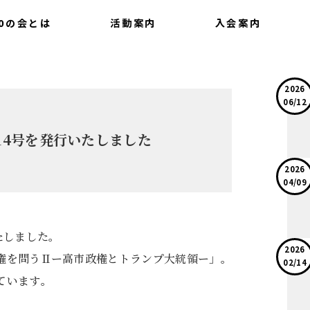
0の会とは
活動案内
入会案内
いて
会報
提言
最新情報
2026
06/12
14号を発行いたしました
2026
04/09
たしました。
2026
権を問うⅡー高市政権とトランプ大統領ー」。
02/14
ています。